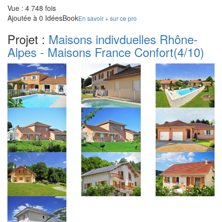
Vue : 4 748 fois
Ajoutée à 0 IdéesBook
En savoir + sur ce pro
Projet :
Maisons indivduelles Rhône-
Alpes - Maisons France Confort
(4/10)