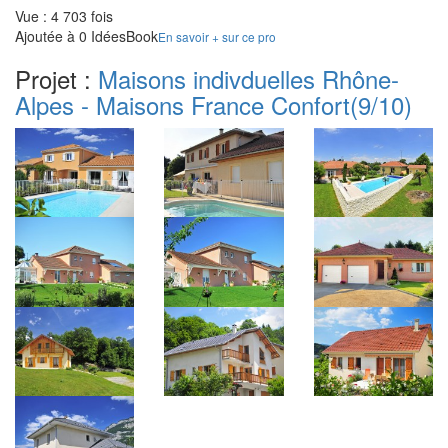
Vue : 4 703 fois
Ajoutée à 0 IdéesBook
En savoir + sur ce pro
Projet :
Maisons indivduelles Rhône-
Alpes - Maisons France Confort
(9/10)