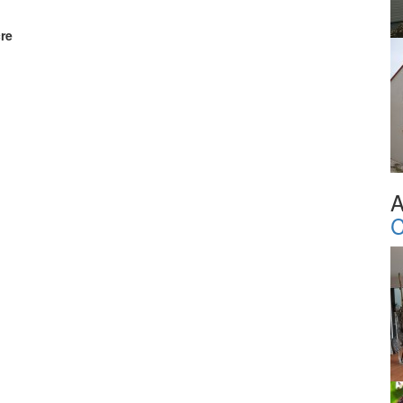
cre
A
C