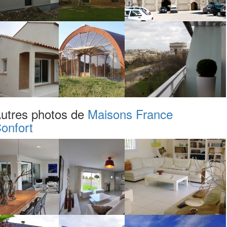
utres photos de
Maisons France
onfort