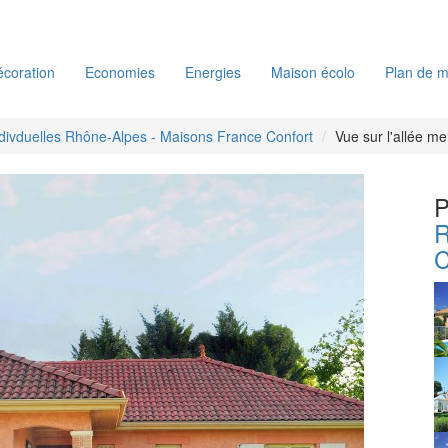
coration
Economies
Energies
Maison écolo
Plan de m
divduelles Rhône-Alpes - Maisons France Confort
Vue sur l'allée m
P
R
C