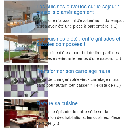
Les cuisines ouvertes sur le séjour :
conseils d’aménagement
La cuisine n’a pas fini d’évoluer au fil du temps ;
après avoir été une pièce à part entière, (…)
Les cuisines d’été : entre grillades et
salades composées !
Une cuisine d’été a pour but de tirer parti des
espaces extérieurs le temps d’une saison. (…)
Transformer son carrelage mural
Envie de changer votre vieux carrelage mural
sans pour autant tout casser ? Il existe de (…)
Refaire sa cuisine
Deuxième épisode de notre série sur la
rénovation des habitations, les cuisines. Pièce
centrale (…)