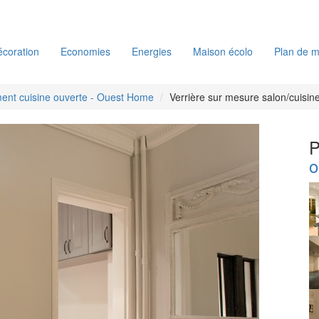
coration
Economies
Energies
Maison écolo
Plan de m
nt cuisine ouverte - Ouest Home
Verrière sur mesure salon/cuisin
P
o