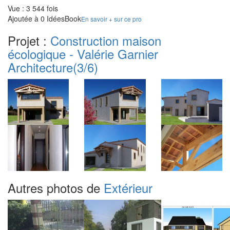
Vue : 3 544 fois
Ajoutée à 0 IdéesBook
En savoir + sur ce pro
Projet :
Construction maison
écologique - Valérie Garnier
Architecture
(3/6)
Autres photos de
Extérieur