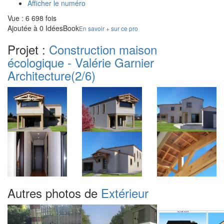
Afficher le numéro
Vue : 6 698 fois
Ajoutée à 0 IdéesBook
En savoir + sur ce pro
Projet :
Construction maison
écologique - Valérie Garnier
Architecture
(2/6)
Autres photos de
Extérieur