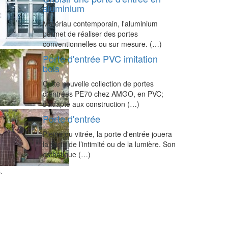
aluminium
Matériau contemporain, l'aluminium
permet de réaliser des portes
conventionnelles ou sur mesure. (…)
Porte d'entrée PVC imitation
bois
Cette nouvelle collection de portes
d'entrées PE70 chez AMGO, en PVC;
s'adapte aux construction (…)
Porte d'entrée
Pleine ou vitrée, la porte d'entrée jouera
la carte de l’intimité ou de la lumière. Son
esthétique (…)
.