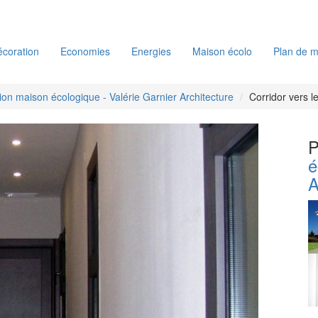
coration
Economies
Energies
Maison écolo
Plan de m
ion maison écologique - Valérie Garnier Architecture
Corridor vers 
P
é
A