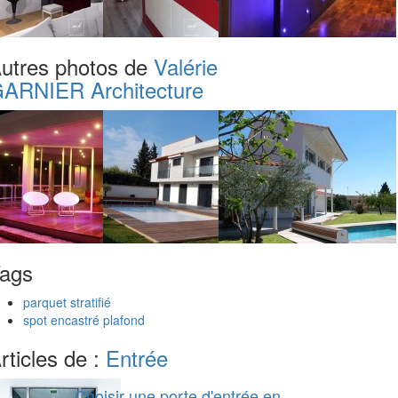
utres photos de
Valérie
ARNIER Architecture
ags
parquet stratifié
spot encastré plafond
rticles de :
Entrée
Choisir une porte d'entrée en