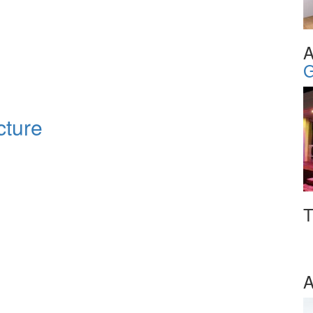
A
G
cture
T
A