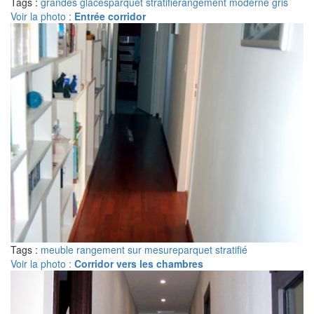
Tags :
grandes glaces
parquet stratifié
rangement moderne gris
Voir la photo :
Entrée corridor
Tags :
meuble rangement sur mesure
parquet stratifié
Voir la photo :
Corridor vers les chambres