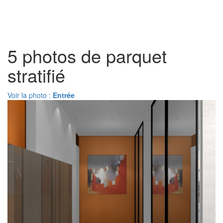
Toggl
naviga
5 photos de parquet
stratifié
Voir la photo :
Entrée