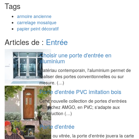
Tags
armoire ancienne
carrelage mosaïque
papier peint décoratif
Articles de :
Entrée
Choisir une porte d'entrée en
aluminium
Matériau contemporain, l'aluminium permet de
réaliser des portes conventionnelles ou sur
mesure. (…)
Porte d'entrée PVC imitation bois
Cette nouvelle collection de portes d'entrées
PE70 chez AMGO, en PVC; s'adapte aux
construction (…)
Porte d'entrée
Pleine ou vitrée, la porte d'entrée jouera la carte