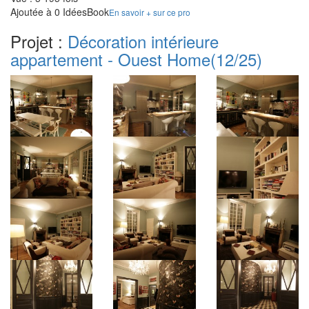
Ajoutée à 0 IdéesBook
En savoir + sur ce pro
Projet :
Décoration intérieure
appartement - Ouest Home
(12/25)