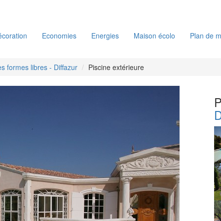
coration
Economies
Energies
Maison écolo
Plan de m
es formes libres - Diffazur
Piscine extérieure
P
D