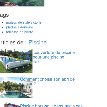
ags
maison de style victorien
piscine extérieure
terrasse en pierre
rticles de :
Piscine
Quelle couverture de piscine
idéale pour une piscine
existante?
Comment choisir son abri de
piscine?
Piscine hors-sol : dans quels cas