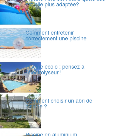
est-elle plus adaptée?
Comment entretenir
correctement une piscine
Piscine écolo : pensez à
l'électrolyseur !
Comment choisir un abri de
piscine ?
Piscine en aluminium