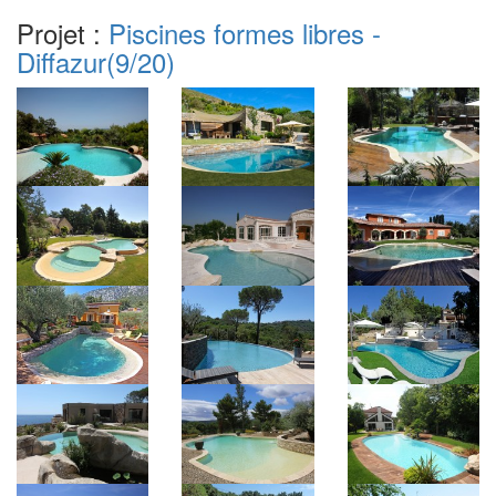
Projet :
Piscines formes libres -
Diffazur
(9/20)