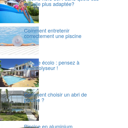
est-elle plus adaptée?
Comment entretenir
correctement une piscine
Piscine écolo : pensez à
l'électrolyseur !
Comment choisir un abri de
piscine ?
Piscine en aluminium