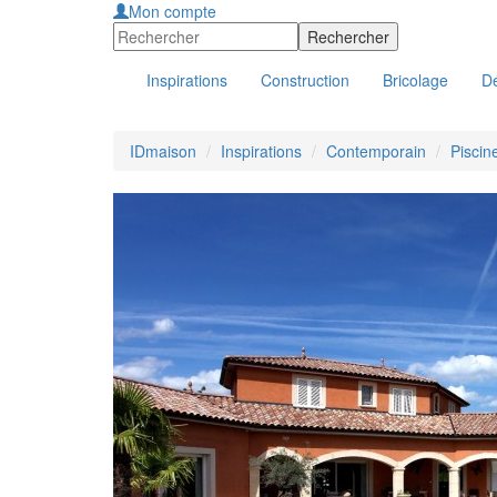
Mon compte
Inspirations
Construction
Bricolage
Dé
IDmaison
Inspirations
Contemporain
Piscin