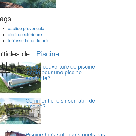
ags
bastide provencale
piscine extérieure
terrasse lame de bois
rticles de :
Piscine
Quelle couverture de piscine
idéale pour une piscine
existante?
Comment choisir son abri de
piscine?
Piscine hors-sol : dans quels cas