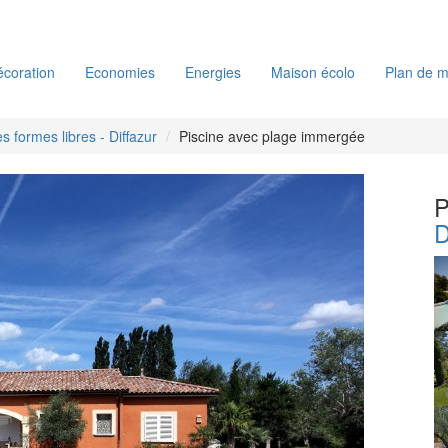
coration
Economies
Energies
Maison écolo
Plan de m
es formes libres - Diffazur
Piscine avec plage immergée
P
D