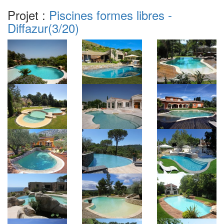
Projet :
Piscines formes libres -
Diffazur
(3/20)