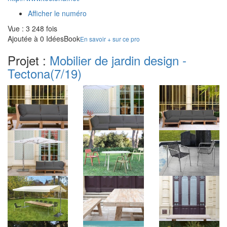
Afficher le numéro
Vue : 3 248 fois
Ajoutée à 0 IdéesBook
En savoir + sur ce pro
Projet :
Mobilier de jardin design -
Tectona
(7/19)