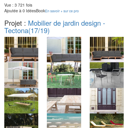
Vue : 3 721 fois
Ajoutée à 0 IdéesBook
En savoir + sur ce pro
Projet :
Mobilier de jardin design -
Tectona
(17/19)