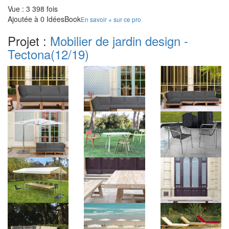
Vue : 3 398 fois
Ajoutée à 0 IdéesBook
En savoir + sur ce pro
Projet :
Mobilier de jardin design -
Tectona
(12/19)