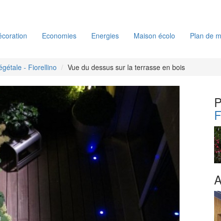
coration
Economies
Energies
Maison écolo
Plan de m
gétale - Fiorellino
Vue du dessus sur la terrasse en bois
P
F
A