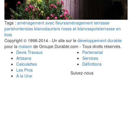
Tags :
aménagement avec fleurs
aménagement terrasse
paris
hortensias blancs
lauriers roses et blancs
spots
terrasse en
bois
Copyright © 1998-2014 - Un site sur le
développement durable
pour la
maison
de Groupe Durable.com - Tous droits réservés.
Devis Travaux
Partenariat
Artisans
Services
Calculettes
Définitions
Les Pros
Suivez-nous
A la Une