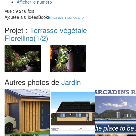
Afficher le numéro
Vue : 9 216 fois
Ajoutée à 0 IdéesBook
En savoir + sur ce pro
Projet :
Terrasse végétale -
Fiorellino
(1/2)
Autres photos de
Jardin