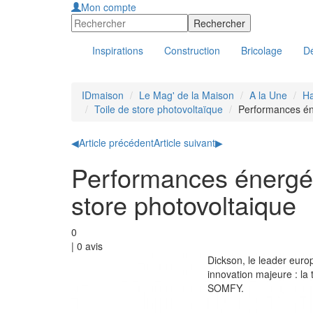
Mon compte
Inspirations
Construction
Bricolage
Dé
IDmaison
Le Mag' de la Maison
A la Une
Ha
Toile de store photovoltaïque
Performances éne
◀
Article précédent
Article suivant
▶
Performances énergét
store photovoltaique
0
|
0
avis
Dickson, le leader europ
innovation majeure : la 
SOMFY.