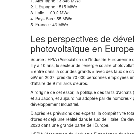
1. Allemagne : 3 846 MWc
2. L'Espagne : 515 MWc
3. Italie : 100,2 MWc
4. Pays Bas : 55 MWc
5. France : 46 MWc
Les perspectives de dév
photovoltaïque en Europe
Source : EPIA (Association de l'Industrie Européenne 
Il y a 10 ans, le secteur de l'énergie solaire photovolt
« entré dans la cour des grands » avec des taux de c
GW en 2007, près de 70 000 personnes employées en Eu
d'affaire de 9 milliards d'euros.
A l'origine de cet essor, la politique des tarifs d'achats 
et au Japon, et aujourd'hui adoptée par de nombreux p
développement industriel.
D'après les prévisions des experts, la compétitivité total
d'ores et déjà une réalité dans le sud de l'Italie. Ce d
2020 dans une grande partie de l'Europe.