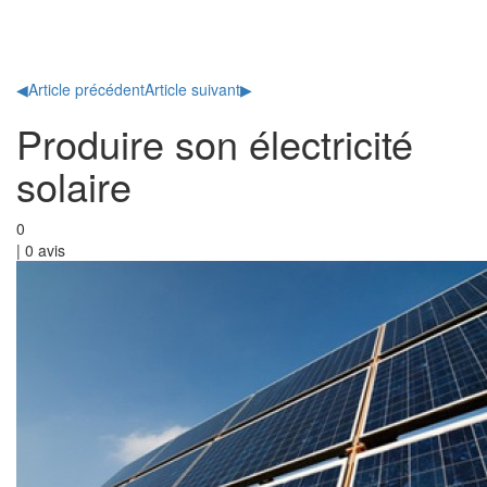
Toggl
naviga
◀
Article précédent
Article suivant
▶
Produire son électricité
solaire
0
|
0
avis