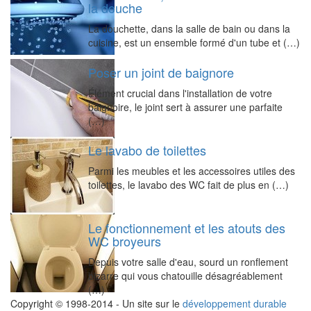
la douche
La douchette, dans la salle de bain ou dans la
cuisine, est un ensemble formé d'un tube et (…)
Poser un joint de baignore
Élément crucial dans l'installation de votre
baignoire, le joint sert à assurer une parfaite
(…)
Le lavabo de toilettes
Parmi les meubles et les accessoires utiles des
toilettes, le lavabo des WC fait de plus en (…)
Le fonctionnement et les atouts des
WC broyeurs
Depuis votre salle d'eau, sourd un ronflement
bizarre qui vous chatouille désagréablement
(…)
Copyright © 1998-2014 - Un site sur le
développement durable