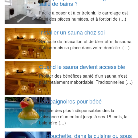
salle de bains ?
Facile à poser et à entretenir, le carrelage est
l’ami des pièces humides, et à fortiori de (…)
Installer un sauna chez soi
Symbole de relaxation et de bien-être, le sauna
a désormais sa place dans votre domicile. (…)
Quand le sauna devient accessible
Profiter des bénéfices santé d'un sauna n'est
plus totalement inabordable. Traditionnelles (…)
Les baignoires pour bébé
Meuble des plus indispensables dès la
naissance d'un enfant jusqu'à ses 18 mois, la
baignoire (…)
La douchette, dans la cuisine ou sous