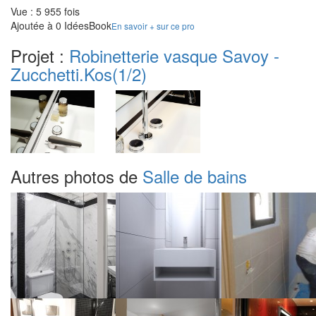
Vue : 5 955 fois
Ajoutée à 0 IdéesBook
En savoir + sur ce pro
Projet :
Robinetterie vasque Savoy -
Zucchetti.Kos
(1/2)
Autres photos de
Salle de bains