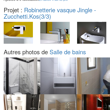
Projet :
Robinetterie vasque Jingle -
Zucchetti.Kos
(3/3)
Autres photos de
Salle de bains