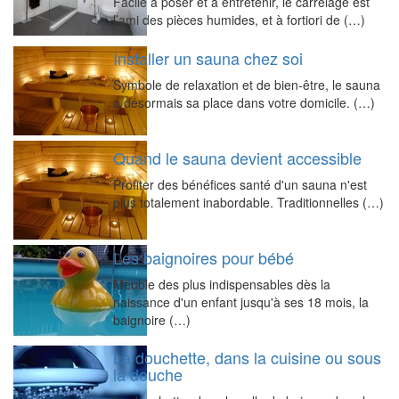
Facile à poser et à entretenir, le carrelage est
l’ami des pièces humides, et à fortiori de (…)
Installer un sauna chez soi
Symbole de relaxation et de bien-être, le sauna
a désormais sa place dans votre domicile. (…)
Quand le sauna devient accessible
Profiter des bénéfices santé d'un sauna n'est
plus totalement inabordable. Traditionnelles (…)
Les baignoires pour bébé
Meuble des plus indispensables dès la
naissance d'un enfant jusqu'à ses 18 mois, la
baignoire (…)
La douchette, dans la cuisine ou sous
la douche