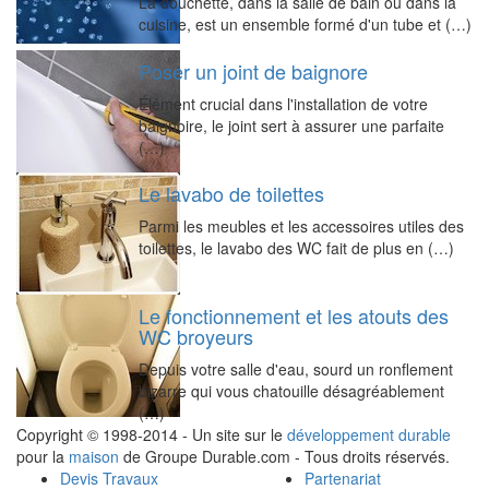
La douchette, dans la salle de bain ou dans la
cuisine, est un ensemble formé d'un tube et (…)
Poser un joint de baignore
Élément crucial dans l'installation de votre
baignoire, le joint sert à assurer une parfaite
(…)
Le lavabo de toilettes
Parmi les meubles et les accessoires utiles des
toilettes, le lavabo des WC fait de plus en (…)
Le fonctionnement et les atouts des
WC broyeurs
Depuis votre salle d'eau, sourd un ronflement
bizarre qui vous chatouille désagréablement
(…)
Copyright © 1998-2014 - Un site sur le
développement durable
pour la
maison
de Groupe Durable.com - Tous droits réservés.
Devis Travaux
Partenariat