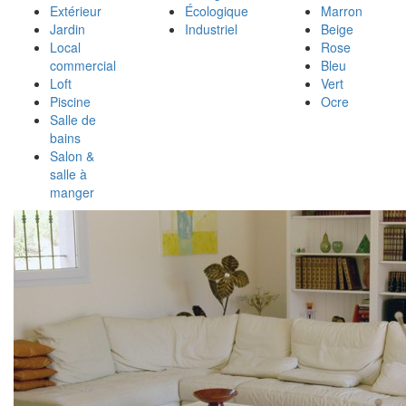
Extérieur
Écologique
Marron
Jardin
Industriel
Beige
Local
Rose
commercial
Bleu
Loft
Vert
Piscine
Ocre
Salle de
bains
Salon &
salle à
manger