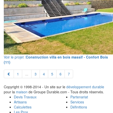
Voir le projet :
Construction villa en bois massif - Confort Bois
(11)
1
...
3
4
5
6
7
Copyright © 1998-2014 - Un site sur le
développement durable
pour la
maison
de Groupe Durable.com - Tous droits réservés.
Devis Travaux
Partenariat
Artisans
Services
Calculettes
Définitions
Les Pros