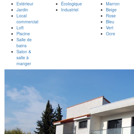
Extérieur
Écologique
Marron
Jardin
Industriel
Beige
Local
Rose
commercial
Bleu
Loft
Vert
Piscine
Ocre
Salle de
bains
Salon &
salle à
manger