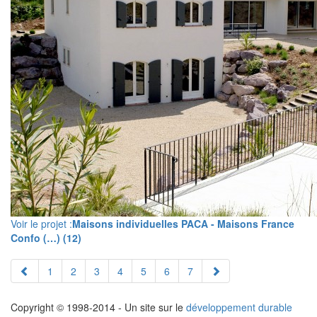
Voir le projet :
Maisons individuelles PACA - Maisons France
Confo (…) (12)
1
2
3
4
5
6
7
Copyright © 1998-2014 - Un site sur le
développement durable