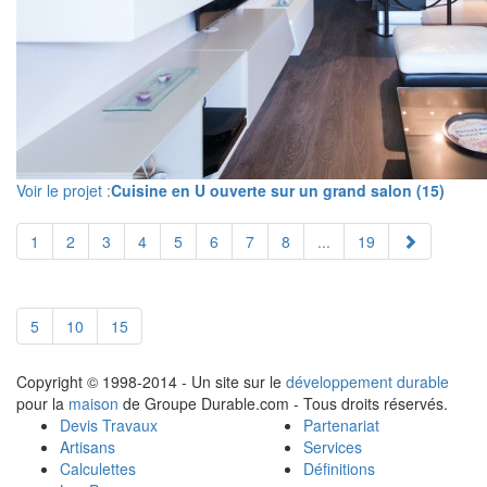
Voir le projet :
Cuisine en U ouverte sur un grand salon (15)
1
2
3
4
5
6
7
8
...
19
5
10
15
Copyright © 1998-2014 - Un site sur le
développement durable
pour la
maison
de Groupe Durable.com - Tous droits réservés.
Devis Travaux
Partenariat
Artisans
Services
Calculettes
Définitions