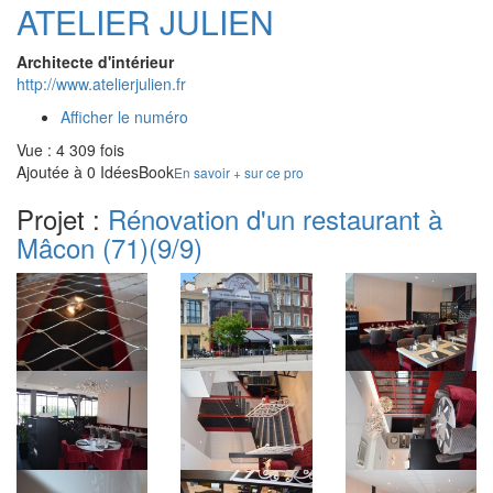
ATELIER JULIEN
Architecte d'intérieur
http://www.atelierjulien.fr
Afficher le numéro
Vue : 4 309 fois
Ajoutée à 0 IdéesBook
En savoir + sur ce pro
Projet :
Rénovation d'un restaurant à
Mâcon (71)
(9/9)