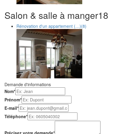
Salon & salle à manger
1
8
Rénovation d'un appartement (…)
(8)
Demande d'informations
Nom
*
Prénom
*
E-mail
*
Téléphone
*
Précisez votre demande
*