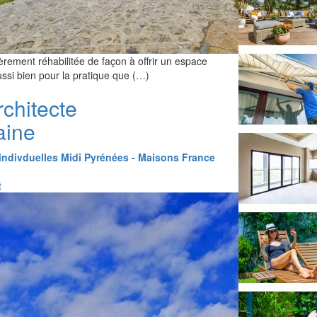
ement réhabilitée de façon à offrir un espace
ussi bien pour la pratique que (…)
chitecte
aine
indivduelles Midi Pyrénées - Maisons France
t