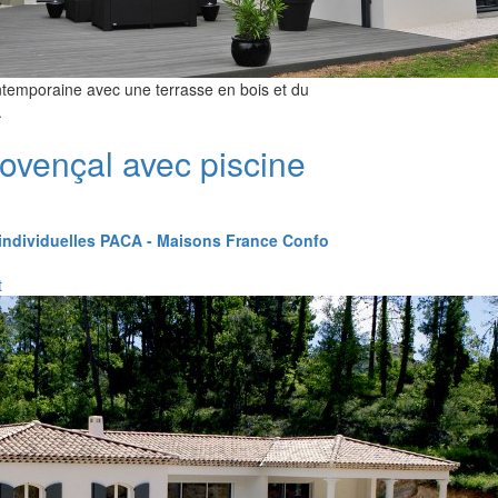
ntemporaine avec une terrasse en bois et du
.
ovençal avec piscine
individuelles PACA - Maisons France Confo
t