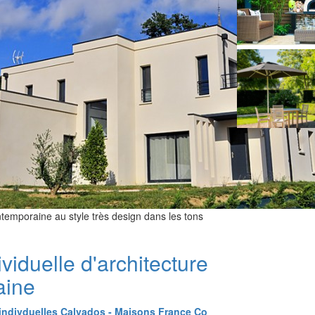
ntemporaine au style très design dans les tons
viduelle d'architecture
aine
indivduelles Calvados - Maisons France Co