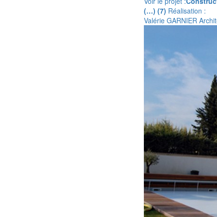
Voir le projet :
Construc
(…) (7)
Réalisation :
Valérie GARNIER Archit