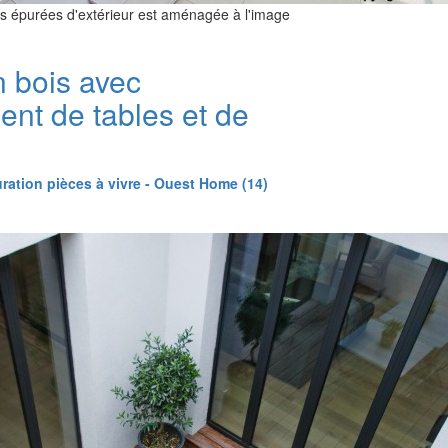
es épurées d'extérieur est aménagée à l'image
n bois avec
t de tables et de
ration pièces à vivre - Ouest Home (14)