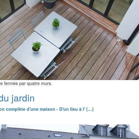
ure fermée par quatre murs.
du jardin
n complète d'une maison - D'un lieu à l' (…)