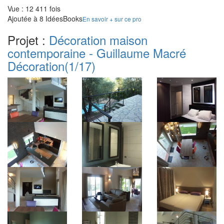
Vue : 12 411 fois
Ajoutée à 8 IdéesBooks
En savoir + sur ce pro
Projet :
Décoration maison
contemporaine - Guillaume Macré
Décoration
(1/17)