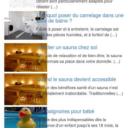
ciment sont particulièrement adaptés pour
résister (…)
Pourquoi poser du carrelage dans une
salle de bains ?
Facile à poser et à entretenir, le carrelage est
l’ami des pièces humides, et à fortiori de (…)
Installer un sauna chez soi
Symbole de relaxation et de bien-être, le sauna
a désormais sa place dans votre domicile. (…)
Quand le sauna devient accessible
Profiter des bénéfices santé d'un sauna n'est
plus totalement inabordable. Traditionnelles (…)
Les baignoires pour bébé
Meuble des plus indispensables dès la
naissance d'un enfant jusqu'à ses 18 mois, la