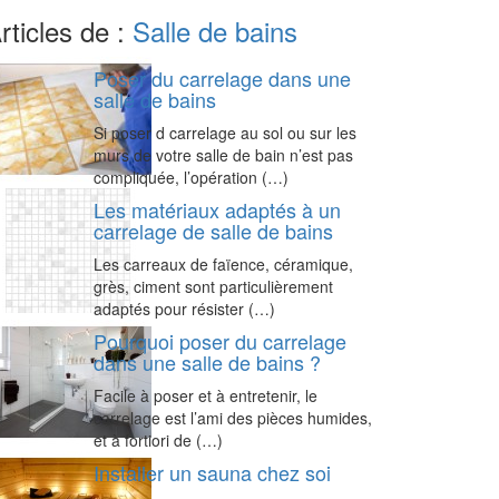
rticles de :
Salle de bains
Poser du carrelage dans une
salle de bains
Si poser d carrelage au sol ou sur les
murs de votre salle de bain n’est pas
compliquée, l’opération (…)
Les matériaux adaptés à un
carrelage de salle de bains
Les carreaux de faïence, céramique,
grès, ciment sont particulièrement
adaptés pour résister (…)
Pourquoi poser du carrelage
dans une salle de bains ?
Facile à poser et à entretenir, le
carrelage est l’ami des pièces humides,
et à fortiori de (…)
Installer un sauna chez soi