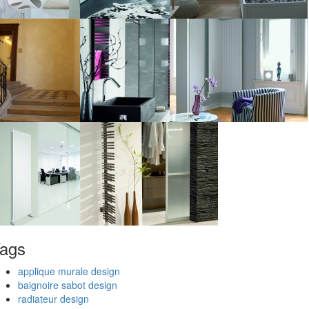
ags
applique murale design
baignoire sabot design
radiateur design