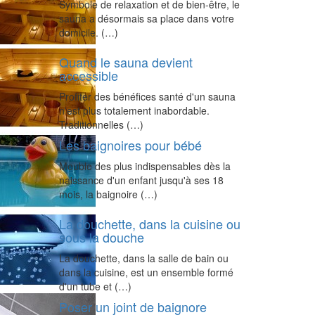
Symbole de relaxation et de bien-être, le
sauna a désormais sa place dans votre
domicile. (…)
Quand le sauna devient
accessible
Profiter des bénéfices santé d'un sauna
n'est plus totalement inabordable.
Traditionnelles (…)
Les baignoires pour bébé
Meuble des plus indispensables dès la
naissance d'un enfant jusqu'à ses 18
mois, la baignoire (…)
La douchette, dans la cuisine ou
sous la douche
La douchette, dans la salle de bain ou
dans la cuisine, est un ensemble formé
d'un tube et (…)
Poser un joint de baignore