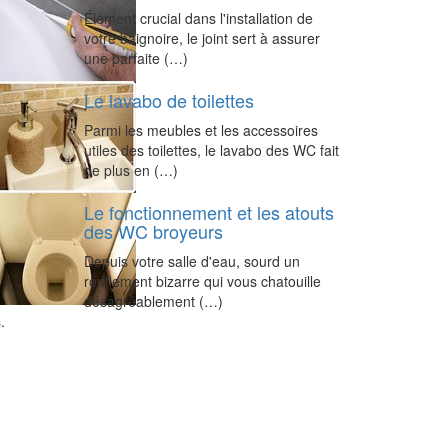
Élément crucial dans l'installation de
votre baignoire, le joint sert à assurer
une parfaite (…)
Le lavabo de toilettes
Parmi les meubles et les accessoires
utiles des toilettes, le lavabo des WC fait
de plus en (…)
Le fonctionnement et les atouts
des WC broyeurs
Depuis votre salle d'eau, sourd un
ronflement bizarre qui vous chatouille
désagréablement (…)
.