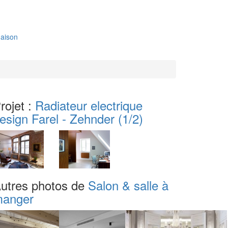
aison
rojet :
Radiateur electrique
esign Farel - Zehnder
(1/2)
utres photos de
Salon & salle à
anger