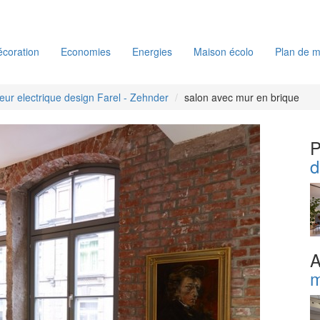
coration
Economies
Energies
Maison écolo
Plan de m
eur electrique design Farel - Zehnder
salon avec mur en brique
P
d
A
m