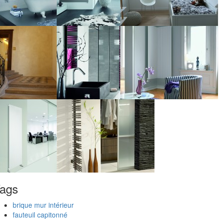
ags
brique mur intérieur
fauteuil capitonné