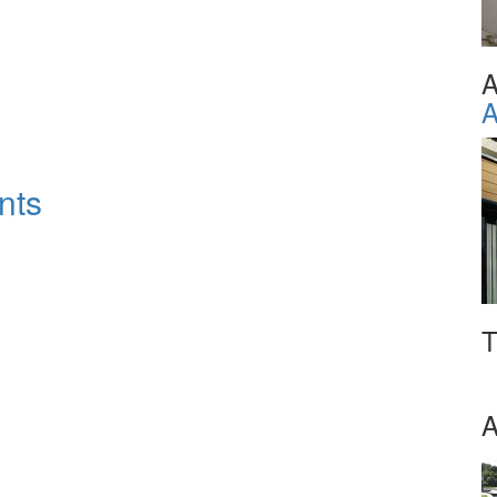
A
A
nts
T
A