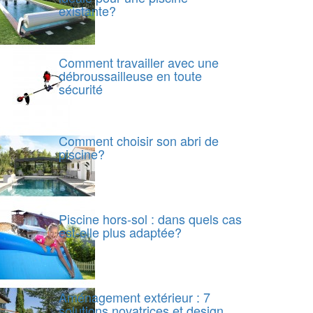
existante?
Comment travailler avec une
débroussailleuse en toute
sécurité
Comment choisir son abri de
piscine?
Piscine hors-sol : dans quels cas
est-elle plus adaptée?
Aménagement extérieur : 7
solutions novatrices et design