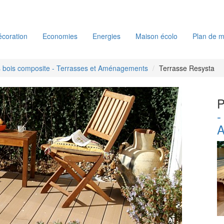
coration
Economies
Energies
Maison écolo
Plan de m
 bois composite - Terrasses et Aménagements
Terrasse Resysta
P
-
A