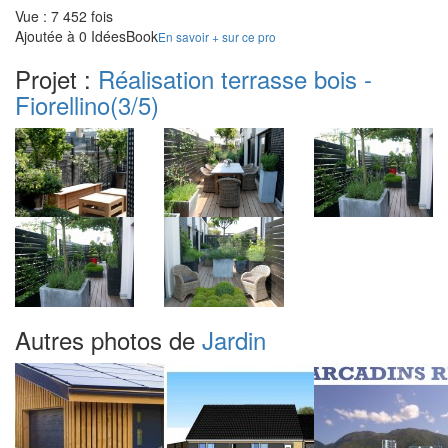
Vue : 7 452 fois
Ajoutée à 0 IdéesBook
En savoir + sur ce pro
Projet :
Réalisation terrasse bois -
Fiorellino
(3/5)
Autres photos de
Jardin