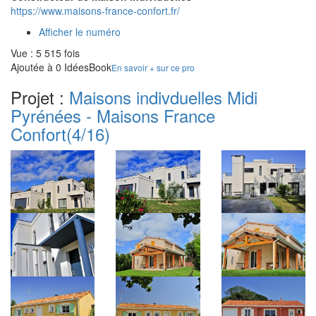
https://www.maisons-france-confort.fr/
Afficher le numéro
Vue : 5 515 fois
Ajoutée à 0 IdéesBook
En savoir + sur ce pro
Projet :
Maisons indivduelles Midi
Pyrénées - Maisons France
Confort
(4/16)