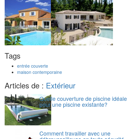
Tags
entrée couverte
maison contemporaine
Articles de :
Extérieur
Quelle couverture de piscine idéale
pour une piscine existante?
Comment travailler avec une
débroussailleuse en toute sécurité