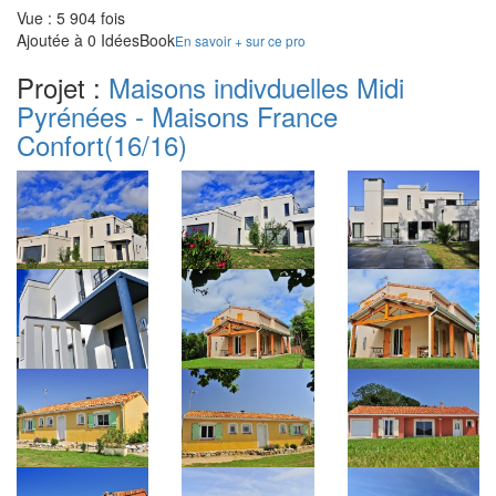
Vue : 5 904 fois
Ajoutée à 0 IdéesBook
En savoir + sur ce pro
Projet :
Maisons indivduelles Midi
Pyrénées - Maisons France
Confort
(16/16)