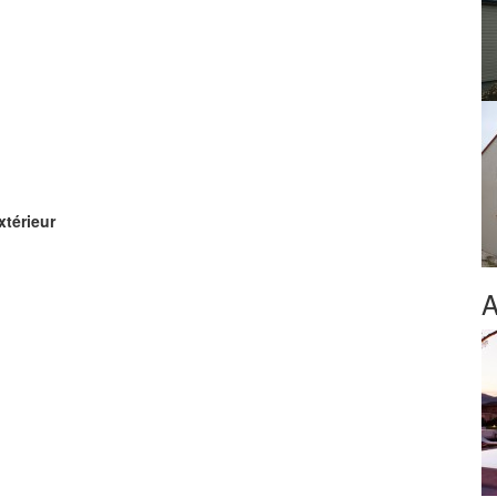
xtérieur
A