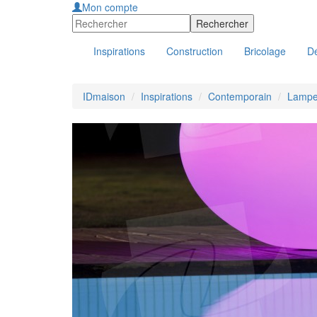
Mon compte
Inspirations
Construction
Bricolage
Dé
IDmaison
Inspirations
Contemporain
Lampes