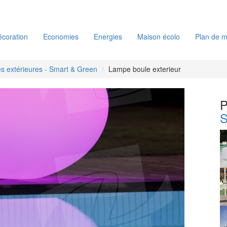
coration
Economies
Energies
Maison écolo
Plan de m
 extérieures - Smart & Green
Lampe boule exterieur
P
S