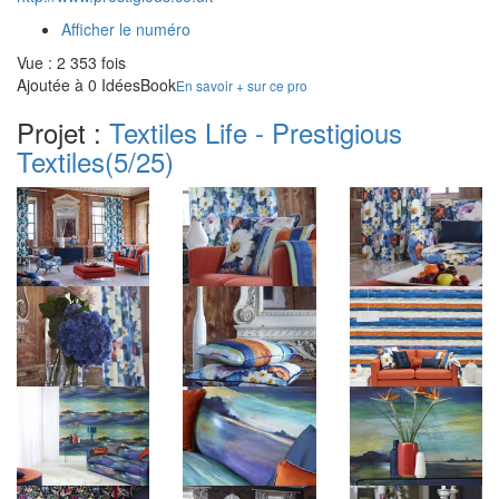
Afficher le numéro
Vue : 2 353 fois
Ajoutée à 0 IdéesBook
En savoir + sur ce pro
Projet :
Textiles Life - Prestigious
Textiles
(5/25)