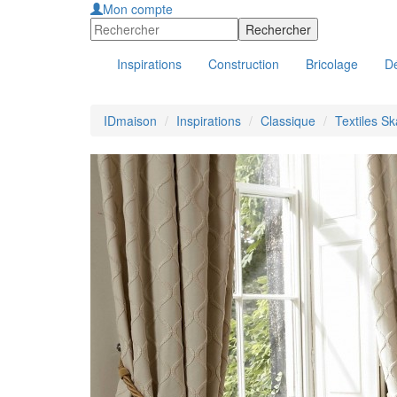
Mon compte
Inspirations
Construction
Bricolage
Dé
IDmaison
Inspirations
Classique
Textiles Sk