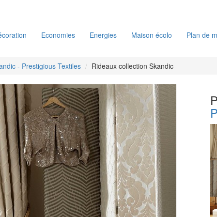
coration
Economies
Energies
Maison écolo
Plan de m
andic - Prestigious Textiles
Rideaux collection Skandic
P
P