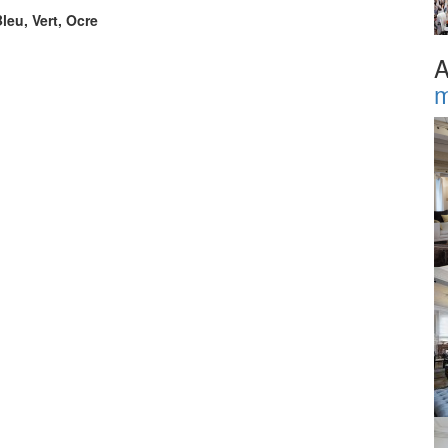
leu, Vert, Ocre
A
m