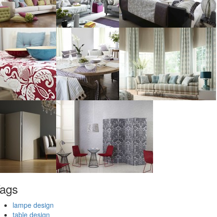
ags
lampe design
table design