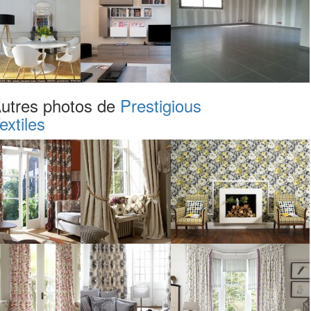
utres photos de
Prestigious
extiles