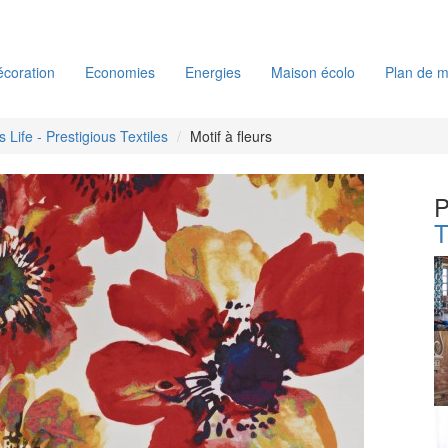
coration
Economies
Energies
Maison écolo
Plan de m
s Life - Prestigious Textiles
Motif à fleurs
P
T