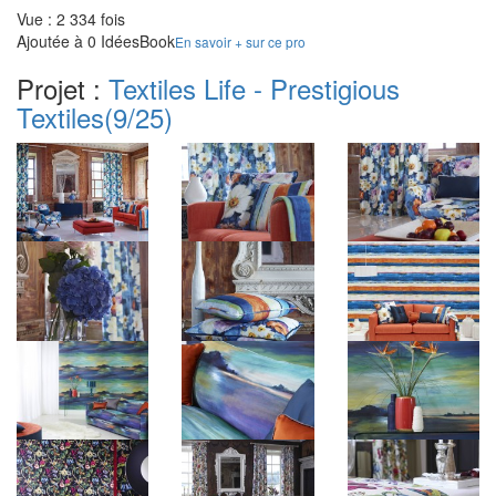
Vue : 2 334 fois
Ajoutée à 0 IdéesBook
En savoir + sur ce pro
Projet :
Textiles Life - Prestigious
Textiles
(9/25)