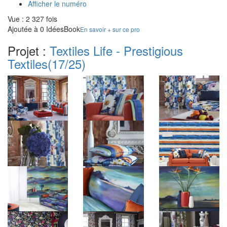
Afficher le numéro
Vue : 2 327 fois
Ajoutée à 0 IdéesBook
En savoir + sur ce pro
Projet :
Textiles Life - Prestigious
Textiles
(17/25)