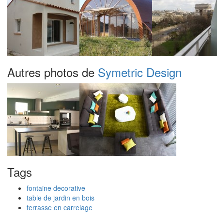
Autres photos de
Symetric Design
Tags
fontaine decorative
table de jardin en bois
terrasse en carrelage