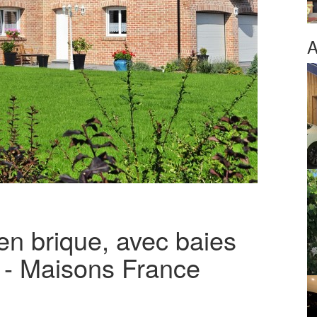
A
 en brique, avec baies
n - Maisons France