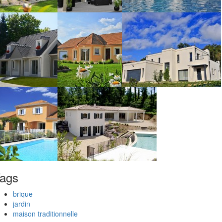
ags
brique
jardin
maison traditionnelle