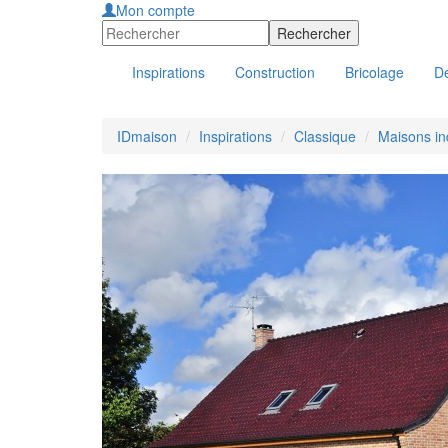
Mon compte
Inspirations
Construction
Bricolage
Dé
IDmaison
Inspirations
Classique
Maisons in