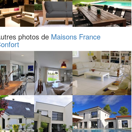
utres photos de
Maisons France
onfort