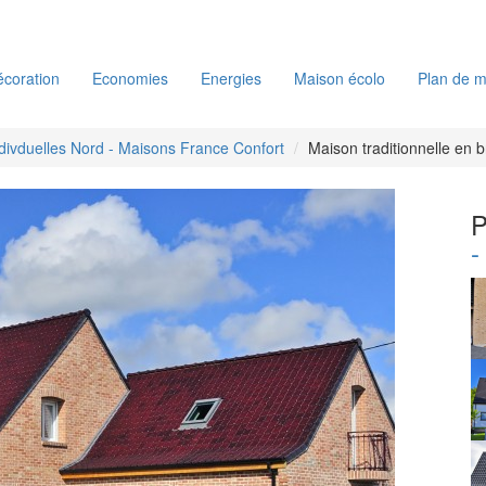
coration
Economies
Energies
Maison écolo
Plan de m
divduelles Nord - Maisons France Confort
Maison traditionnelle en b
P
-