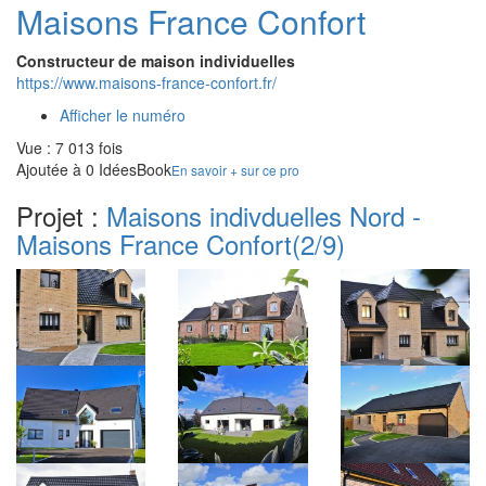
Maisons France Confort
Constructeur de maison individuelles
https://www.maisons-france-confort.fr/
Afficher le numéro
Vue : 7 013 fois
Ajoutée à 0 IdéesBook
En savoir + sur ce pro
Projet :
Maisons indivduelles Nord -
Maisons France Confort
(2/9)