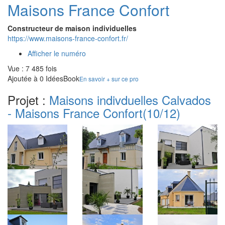
Maisons France Confort
Constructeur de maison individuelles
https://www.maisons-france-confort.fr/
Afficher le numéro
Vue : 7 485 fois
Ajoutée à 0 IdéesBook
En savoir + sur ce pro
Projet :
Maisons indivduelles Calvados
- Maisons France Confort
(10/12)