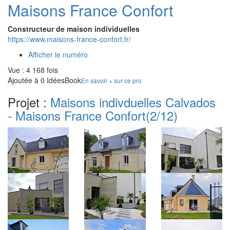
Maisons France Confort
Constructeur de maison individuelles
https://www.maisons-france-confort.fr/
Afficher le numéro
Vue : 4 168 fois
Ajoutée à 0 IdéesBook
En savoir + sur ce pro
Projet :
Maisons indivduelles Calvados
- Maisons France Confort
(2/12)